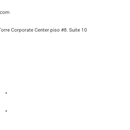
.com
Torre Corporate Center piso #8. Suite 10
cover
Latest Blogs
Services
Dental
Services
Dental
Plans