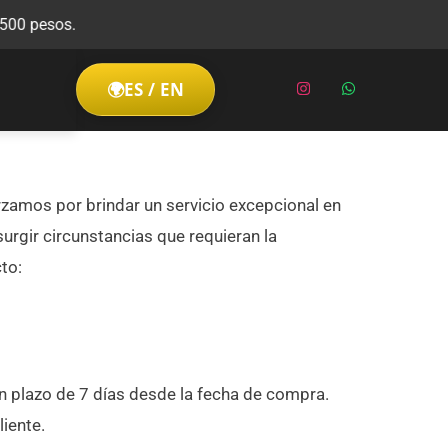
pesos.
I
W
🌍
ES / EN
n
h
s
a
t
t
a
s
g
a
r
p
a
p
m
orzamos por brindar un servicio excepcional en
rgir circunstancias que requieran la
to:
un plazo de 7 días desde la fecha de compra.
liente.