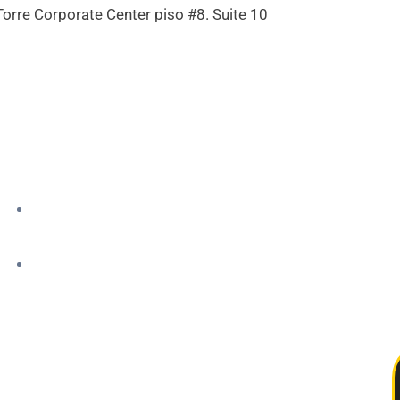
Torre Corporate Center piso #8. Suite 10
cover
Latest Blogs
Services
Dental
Services
Dental
Plans
About Us
Blogs