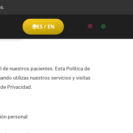
I
W
🌍
ES / EN
n
h
s
a
t
t
a
s
g
a
r
p
a
p
m
de nuestros pacientes. Esta Política de
do utilizas nuestros servicios y visitas
 de Privacidad.
ión personal: